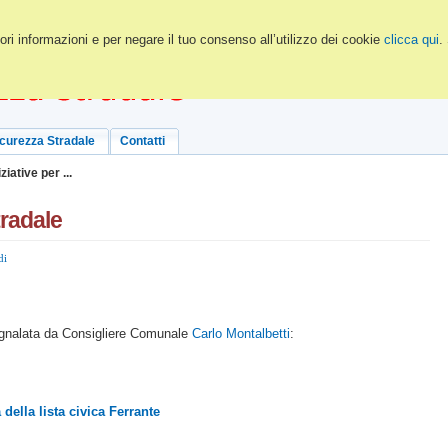
ri informazioni e per negare il tuo consenso all’utilizzo dei cookie
clicca qui
.
icurezza Stradale
Contatti
iziative per ...
tradale
di
nalata da Consigliere Comunale
Carlo Montalbetti
:
 della lista civica Ferrante