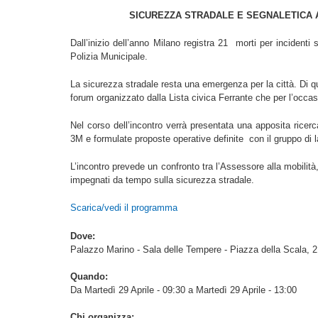
SICUREZZA STRADALE E SEGNALETICA A
Dall’inizio dell’anno Milano registra 21 morti per incidenti s
Polizia Municipale.
La sicurezza stradale resta una emergenza per la città. Di que
forum organizzato dalla Lista civica Ferrante che per l’occasi
Nel corso dell’incontro verrà presentata una apposita ricerc
3M e formulate proposte operative definite con il gruppo di l
L’incontro prevede un confronto tra l’Assessore alla mobilità
impegnati da tempo sulla sicurezza stradale.
Scarica/vedi il programma
Dove:
Palazzo Marino - Sala delle Tempere - Piazza della Scala, 2
Quando:
Da Martedì 29 Aprile - 09:30 a Martedì 29 Aprile - 13:00
Chi organizza: