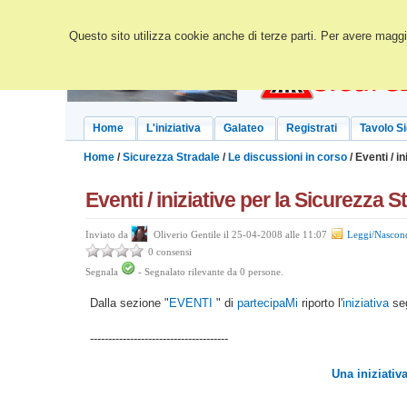
Questo sito utilizza cookie anche di terze parti. Per avere maggio
Home
L'iniziativa
Galateo
Registrati
Tavolo S
Home
/
Sicurezza Stradale
/
Le discussioni in corso
/ Eventi / in
Eventi / iniziative per la Sicurezza S
Inviato da
Oliverio Gentile il 25-04-2008 alle 11:07
Leggi/Nascon
0 consensi
Segnala
-
Segnalato rilevante da
0
persone.
Dalla sezione "
EVENTI
" di
partecipaMi
riporto l'
iniziativa
seg
--------------------------------------
Una iniziativa