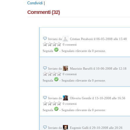
Condividi
|
Commenti (32)
Inviato da
Cristian Peraboni il 06-05-2008 alle 15:48
0 consensi
Segnala
-
Segnalato rilevante da
0
persone.
Inviato da
Maurizio Baruffi il 10-06-2008 alle 12:18
0 consensi
Segnala
-
Segnalato rilevante da
0
persone.
Inviato da
Oliverio Gentile il 13-10-2008 alle 16:56
0 consensi
Segnala
-
Segnalato rilevante da
0
persone.
Inviato da
Eugenio Galli il 29-10-2008 alle 20:26