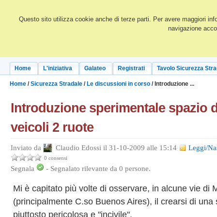
Questo sito utilizza cookie anche di terze parti. Per avere maggiori inf
navigazione accon
Home
L'iniziativa
Galateo
Registrati
Tavolo Sicurezza Stra
Home
/
Sicurezza Stradale
/
Le discussioni in corso
/ Introduzione ...
Introduzione sperimentale spazio d
veicoli 2 ruote
Inviato da
Claudio Edossi il 31-10-2009 alle 15:14
Leggi/Na
0 consensi
Segnala
-
Segnalato rilevante da
0
persone.
Mi è capitato più volte di osservare, in alcune vie di 
(principalmente C.so Buenos Aires), il crearsi di una
piuttosto pericolosa e "incivile".